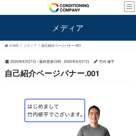
コ
ナ
ン
ビ
テ
ゲ
ン
ー
メディア
ツ
シ
へ
ョ
ス
ン
HOME
メディア
自己紹介ページバナー.001
キ
に
ッ
移
プ
動
2020年6月27日
/ 最終更新日時 :
2020年6月27日
竹内 修平
自己紹介ページバナー.001