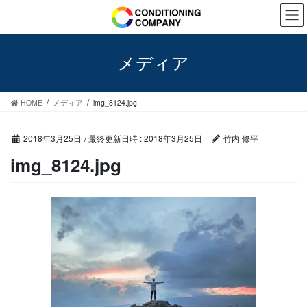
コ
ナ
ン
ビ
テ
ゲ
ン
ー
メディア
ツ
シ
へ
ョ
ス
ン
HOME
メディア
img_8124.jpg
キ
に
ッ
移
プ
動
2018年3月25日
/ 最終更新日時 :
2018年3月25日
竹内 修平
img_8124.jpg