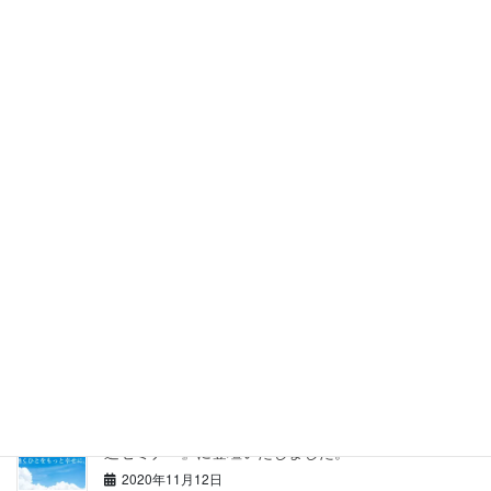
o
『道内企業向けヘルスケア事業
参入研修会』のパネルディスカ
o
ッションに登壇しました。
k
2020年8月6日
NEWS
次の記事
2020年11月9日「健康経営推進
セミナー」登壇のお知らせ。
2020年10月21日
最近の投稿
【健康経営サービス】栄養サポートを開始いたしまし
た。
2020年11月17日
北海道庁・アクサ生命保険株式会社主催『健康経営推
進セミナー』に登壇いたしました。
2020年11月12日